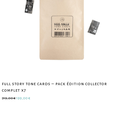
full story tone cards – pack édition collector
complet x7
Le prix initial était : 319,00 €.
Le prix actuel est : 199,00 €.
319,00
€
199,00
€