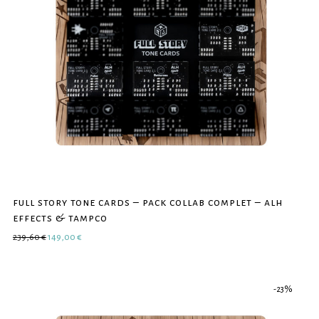
full story tone cards – pack collab complet – alh
effects & tampco
Le prix initial était : 239,60 €.
Le prix actuel est : 149,00 €.
239,60
€
149,00
€
-
23
%