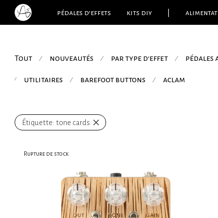
pédales d’effets
kits diy
|
alimentat
Tout
nouveautés
par type d'effet
pédales
⁄
⁄
⁄
utilitaires
barefoot buttons
aclam
⁄
⁄
⁄
Étiquette:
tone cards