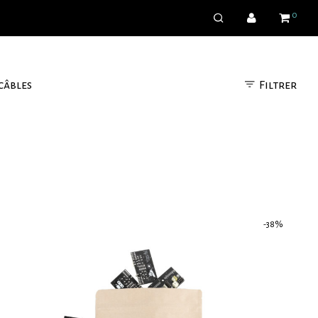
0
Filtrer
câbles
-
38
%