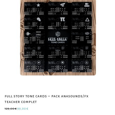
full story tone cards – pack anasounds/fx
teacher complet
Le prix initial était : 129,00 €.
Le prix actuel est : 99,00 €.
129,00
€
99,00
€