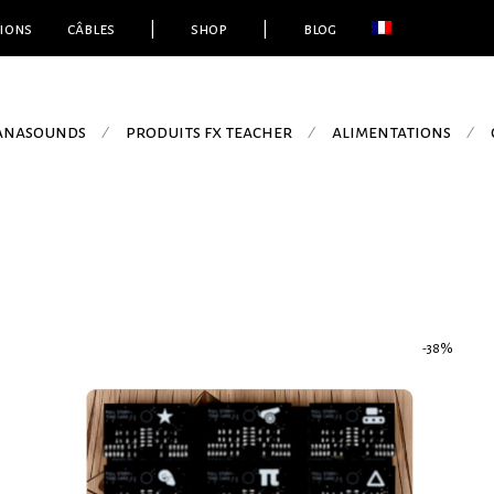
ions
câbles
|
shop
|
blog
 anasounds
produits fx teacher
alimentations
⁄
⁄
⁄
-
38
%