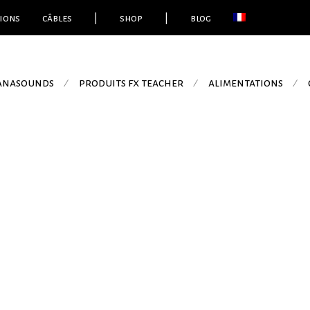
ions
câbles
|
shop
|
blog
 anasounds
produits fx teacher
alimentations
⁄
⁄
⁄