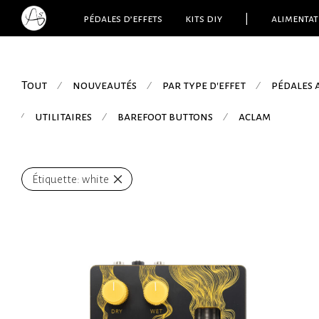
pédales d’effets
kits diy
|
alimentat
Tout
nouveautés
par type d'effet
pédales
⁄
⁄
⁄
utilitaires
barefoot buttons
aclam
⁄
⁄
⁄
Étiquette:
white