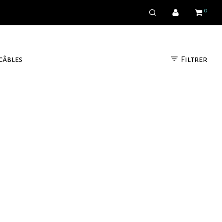
0
Filtrer
câbles