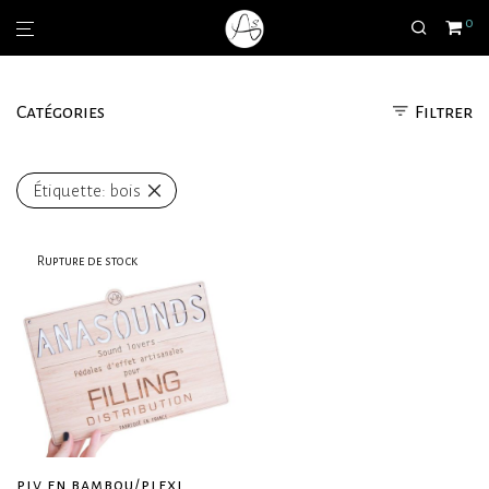
0
Catégories
Filtrer
Étiquette:
bois
plv en bambou/plexi