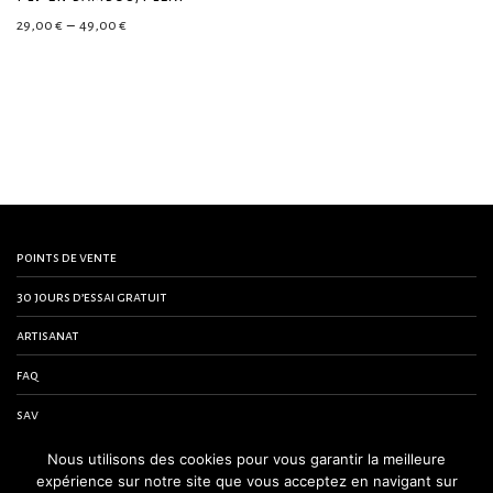
Plage de prix : 29,00 € à 49,00 €
29,00
€
–
49,00
€
points de vente
30 jours d’essai gratuit
artisanat
faq
sav
contactez-nous
Nous utilisons des cookies pour vous garantir la meilleure
expérience sur notre site que vous acceptez en navigant sur