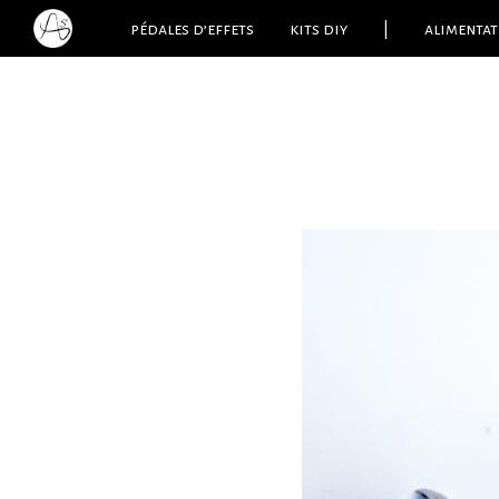
pédales d’effets
kits diy
|
alimentat