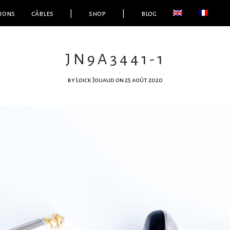
ions
câbles
|
shop
|
blog
JN9A3441-1
by
Loick Jouaud
on 25 août 2020