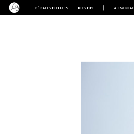
pédales d’effets
kits diy
|
alimentat