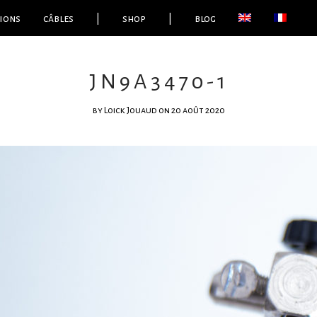
ions
câbles
|
shop
|
blog
JN9A3470-1
by
Loick Jouaud
on 20 août 2020