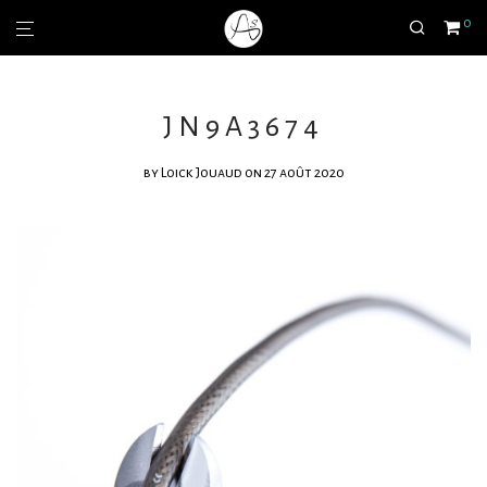
0
JN9A3674
by
Loick Jouaud
on 27 août 2020