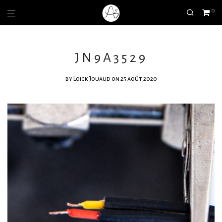
0
JN9A3529
by
Loick Jouaud
on 25 août 2020