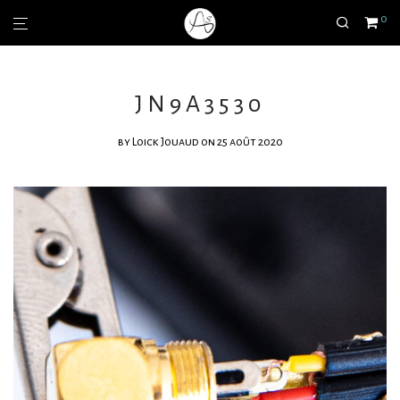
0
JN9A3530
by
Loick Jouaud
on 25 août 2020