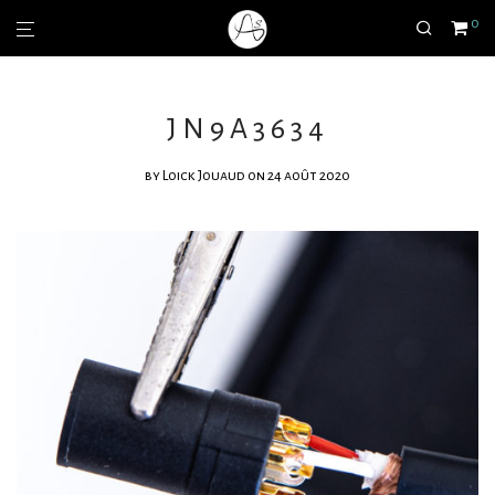
0
JN9A3634
by
Loick Jouaud
on 24 août 2020