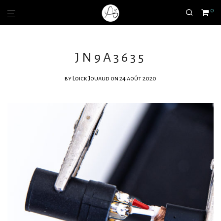
0
JN9A3635
by
Loick Jouaud
on 24 août 2020