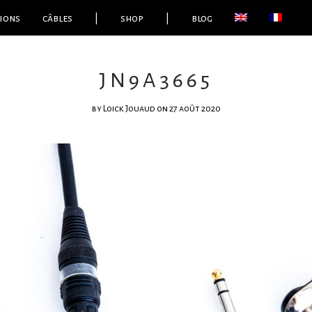
ions
câbles
|
shop
|
blog
JN9A3665
by
Loick Jouaud
on 27 août 2020