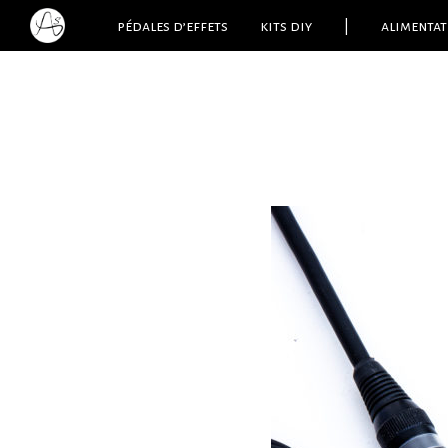
pédales d’effets
kits diy
|
alimentat