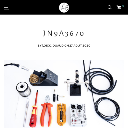
0
JN9A3670
by
Loick Jouaud
on 27 août 2020