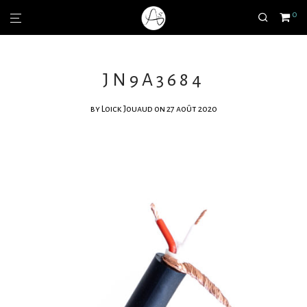
0
JN9A3684
by
Loick Jouaud
on 27 août 2020