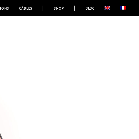
ions
câbles
|
shop
|
blog