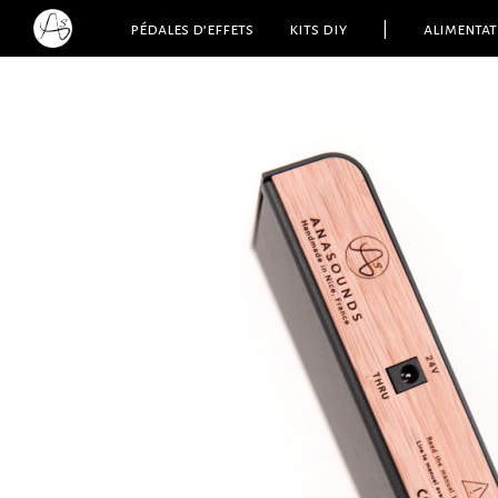
pédales d’effets
kits diy
|
alimentat