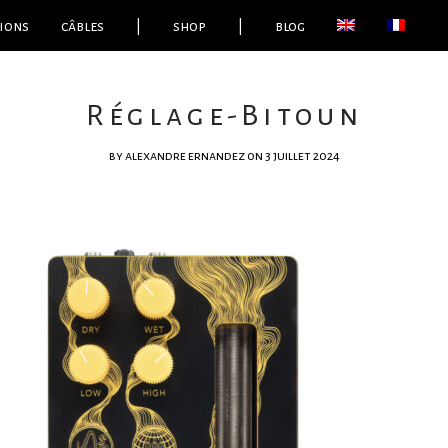
ions
câbles
|
shop
|
blog
Réglage-Bitoun
by
alexandre ernandez
on 3 juillet 2024