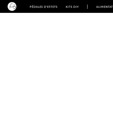
pédales d’effets
kits diy
|
alimentat