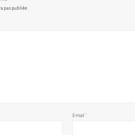
ra pas publiée.
E-mail
*