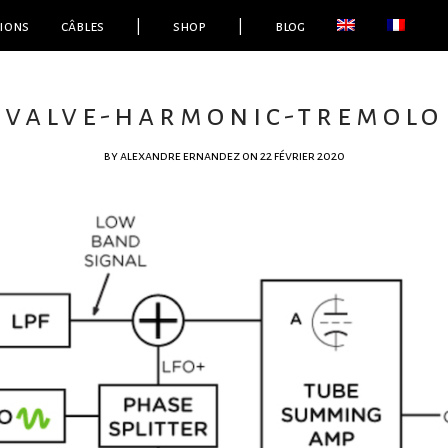
ions
câbles
|
shop
|
blog
valve-harmonic-tremolo
by
alexandre ernandez
on 22 février 2020