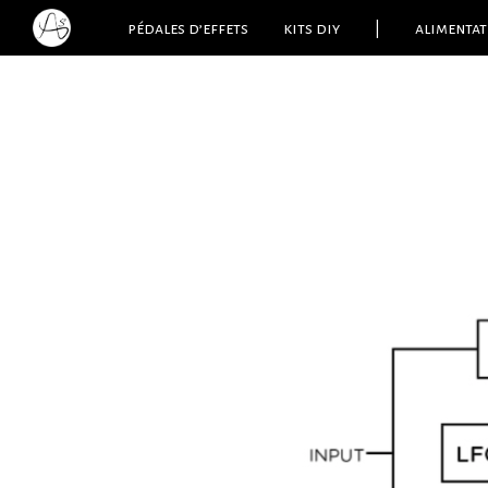
pédales d’effets
kits diy
|
alimentat