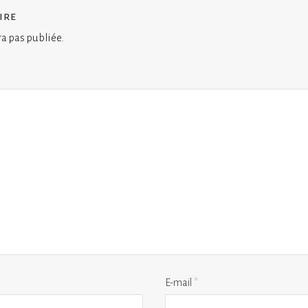
ire
ra pas publiée.
E-mail
*