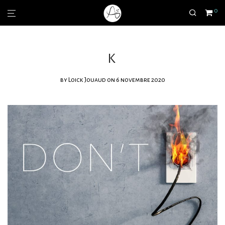
0
K
by
Loick Jouaud
on 6 novembre 2020