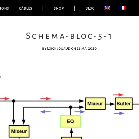
ions
câbles
|
shop
|
blog
Schema-bloc-5-1
by
Loick Jouaud
on 28 mai 2020