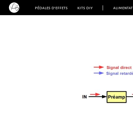
pédales d’effets
kits diy
|
alimentat