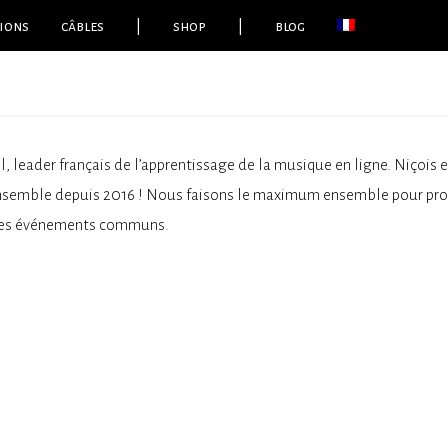
ions
câbles
|
shop
|
blog
, leader français de l’apprentissage de la musique en ligne. Niçoi
nsemble depuis 2016 ! Nous faisons le maximum ensemble pour propo
 des événements communs.