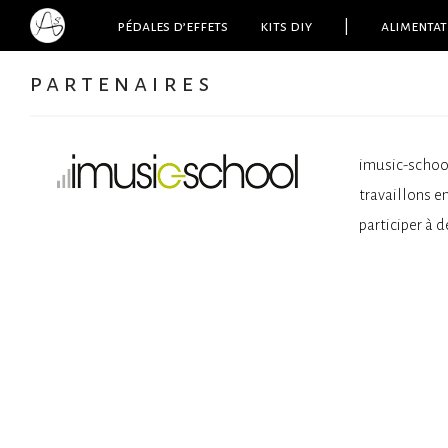
pédales d’effets
kits diy
|
alimentat
partenaires
imusic-school
travaillons e
participer à