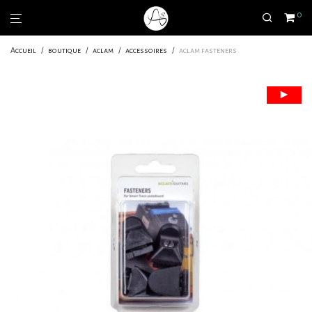
0
Accueil
/
boutique
/
aclam
/
accessoires
/
aclam fasteners