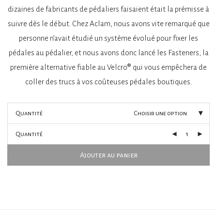
à
dizaines de fabricants de pédaliers faisaient était la prémisse à
48,00 €
suivre dès le début. Chez Aclam, nous avons vite remarqué que
personne n’avait étudié un système évolué pour fixer les
pédales au pédalier, et nous avons donc lancé les Fasteners, la
première alternative fiable au Velcro® qui vous empêchera de
coller des trucs à vos coûteuses pédales boutiques.
Quantité
Choisir une option
Quantité
Ajouter au panier