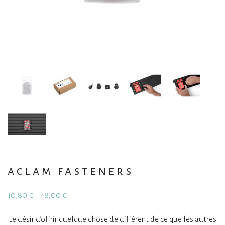
aclam fasteners
10,80
€
48,00
€
–
Plage
de
prix :
Le désir d’offrir quelque chose de différent de ce que les autres
10,80 €