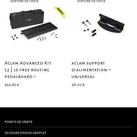
Aclam Advanced Kit
aclam support
L2 | le free routing
d’alimentation –
pedalboard !
universal
454,80
€
48,00
€
points de vente
30 jours d’essai gratuit