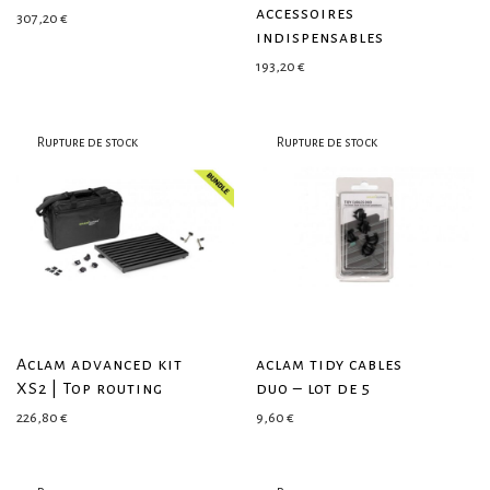
accessoires
307,20
€
indispensables
193,20
€
Aclam advanced kit
aclam tidy cables
XS2 | Top routing
duo – lot de 5
226,80
€
9,60
€