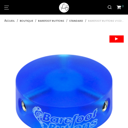
0
Accueil
/
boutique
/
barefoot buttons
/
standard
/
barefoot buttons v1 colored acrylic blue