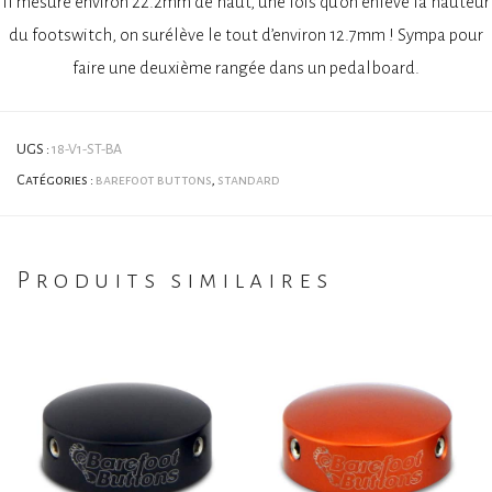
Il mesure environ 22.2mm de haut, une fois qu’on enlève la hauteur
du footswitch, on surélève le tout d’environ 12.7mm ! Sympa pour
faire une deuxième rangée dans un pedalboard.
UGS :
18-V1-ST-BA
Catégories :
barefoot buttons
,
standard
Produits similaires