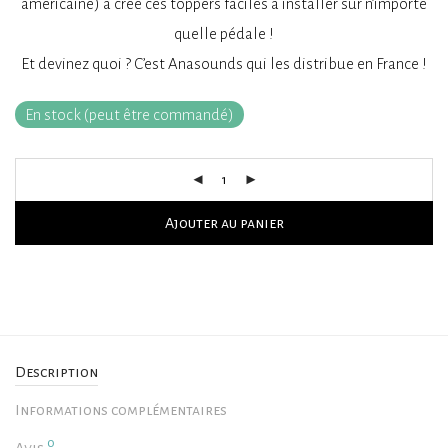
américaine) a créé ces toppers faciles à installer sur n’importe
quelle pédale !
Et devinez quoi ? C’est Anasounds qui les distribue en France !
En stock (peut être commandé)
Ajouter au panier
Description
Informations complémentaires
0
Avis