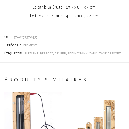
Le tank La Brute : 23.5 x 8.4 x 4 cm.
Le tank Le Truand : 42.5 x 10.9 x 4 cm.
UGS :
3760257570455
Catégorie :
element
Étiquettes :
element
,
ressort
,
reverb
,
spring tank
,
tank
,
tank ressort
Produits similaires