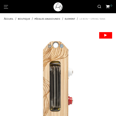
0
Accueil
/
boutique
/
pédales anasounds
/
element
/
le bon – spring tank