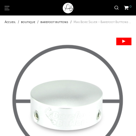
0
Accueil
/
boutique
/
barefoot buttons
/
Max Bore Silver – Barefoot Buttons v1 | Pour les footswitch très larges