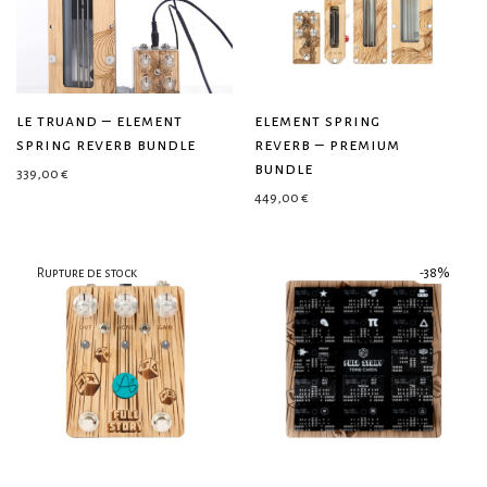
le truand – element
element spring
spring reverb bundle
reverb – premium
bundle
339,00
€
449,00
€
-
38
%