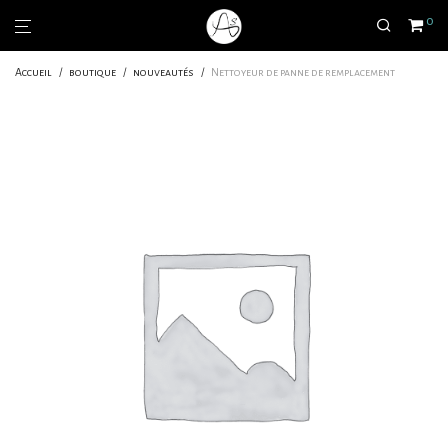
0
Accueil
/
boutique
/
nouveautés
/
Nettoyeur de panne de remplacement