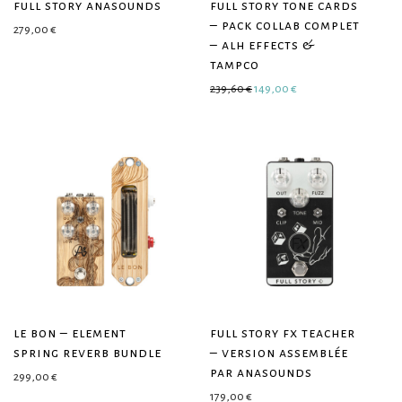
full story anasounds
full story tone cards
– pack collab complet
279,00
€
– alh effects &
tampco
Le prix initial était : 239,60 €.
Le prix actuel est : 1
239,60
€
149,00
€
le bon – element
full story fx teacher
spring reverb bundle
– version assemblée
par anasounds
299,00
€
179,00
€