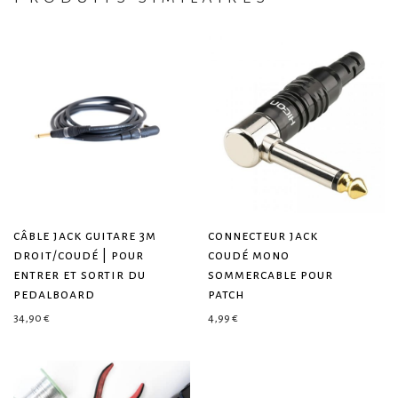
câble jack guitare 3m
connecteur jack
droit/coudé | pour
coudé mono
entrer et sortir du
sommercable pour
pedalboard
patch
34,90
€
4,99
€