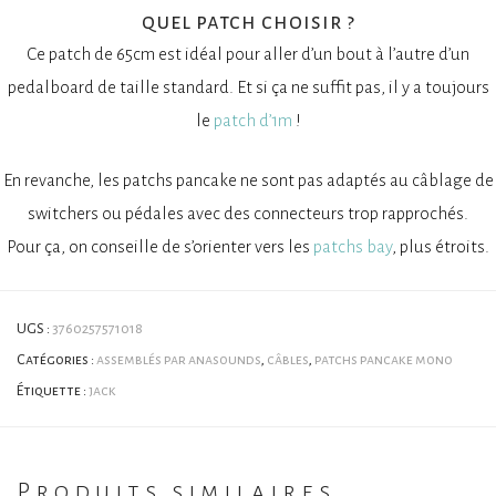
quel patch choisir ?
Ce patch de 65cm est idéal pour aller d’un bout à l’autre d’un
pedalboard de taille standard. Et si ça ne suffit pas, il y a toujours
le
patch d’1m
!
En revanche, les patchs pancake ne sont pas adaptés au câblage de
switchers ou pédales avec des connecteurs trop rapprochés.
Pour ça, on conseille de s’orienter vers les
patchs bay
, plus étroits.
UGS :
3760257571018
Catégories :
assemblés par anasounds
,
câbles
,
patchs pancake mono
Étiquette :
jack
Produits similaires