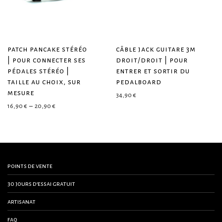
patch pancake stéréo
câble jack guitare 3m
| pour connecter ses
droit/droit | pour
pédales stéréo |
entrer et sortir du
taille au choix, sur
pedalboard
mesure
34,90
€
Plage de prix : 16,90 € à 20,90 €
16,90
€
–
20,90
€
points de vente
30 jours d’essai gratuit
artisanat
faq