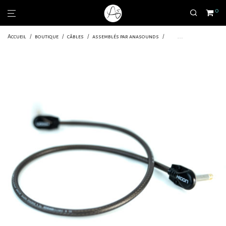
0
Accueil
/
boutique
/
câbles
/
assemblés par anasounds
/
patchs pancake mono
/