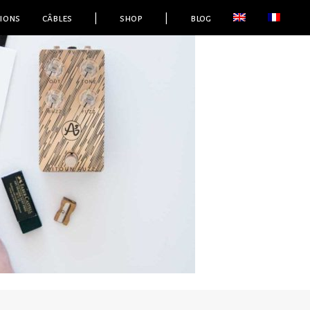
ions
câbles
|
shop
|
blog