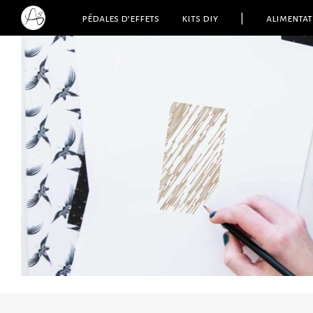
pédales d’effets
kits diy
|
alimentat