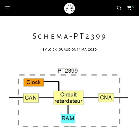
0
Schema-PT2399
by
Loick Jouaud
on 14 mai 2020