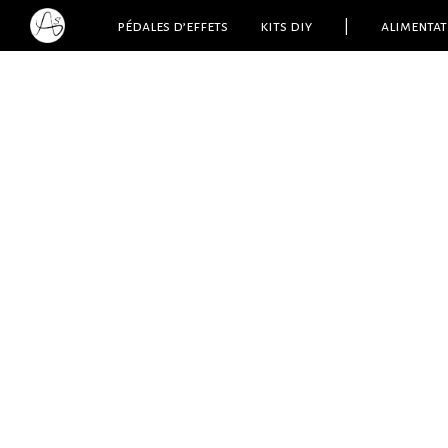
pédales d’effets
kits diy
|
alimentat