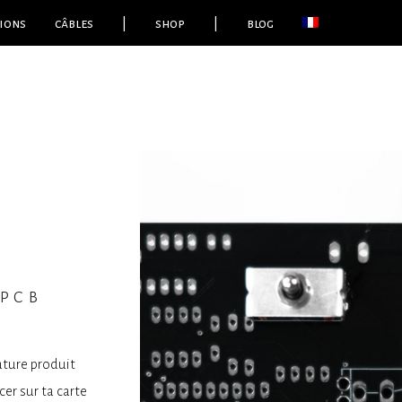
ions
câbles
|
shop
|
blog
 pcb
ature produit
cer sur ta carte