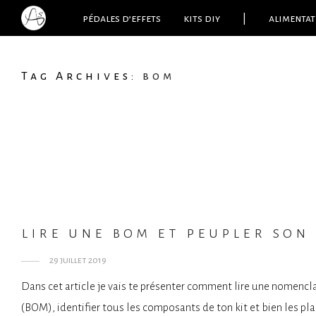
pédales d’effets
kits diy
|
alimentat
Tag Archives:
bom
lire une bom et peupler son
29 juillet 2019
Dans cet article je vais te présenter comment lire une nomencl
(BOM), identifier tous les composants de ton kit et bien les pla