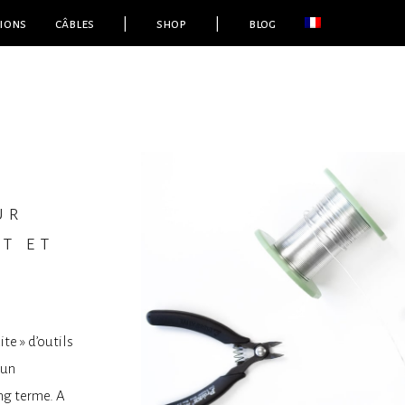
ions
câbles
|
shop
|
blog
ur
et et
te » d’outils
 un
ng terme. A