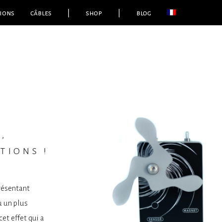
ions
câbles
|
shop
|
blog
,
tions !
présentant
u un plus
et effet qui a