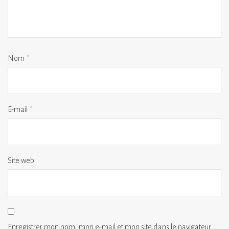
Nom
*
E-mail
*
Site web
Enregistrer mon nom, mon e-mail et mon site dans le navigateur