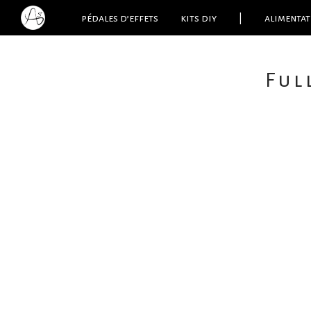
pédales d’effets
kits diy
|
alimentat
Ful