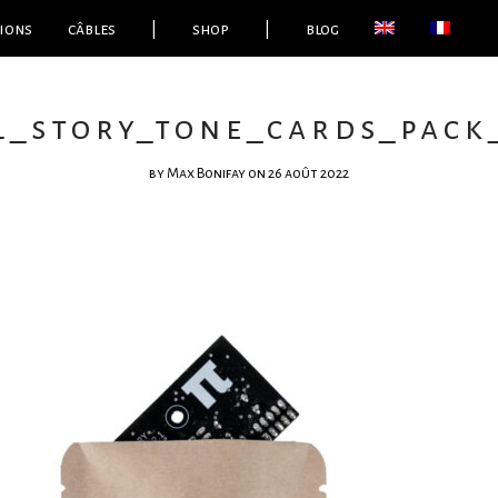
ions
câbles
|
shop
|
blog
l_story_tone_cards_pack
by
Max Bonifay
on 26 août 2022