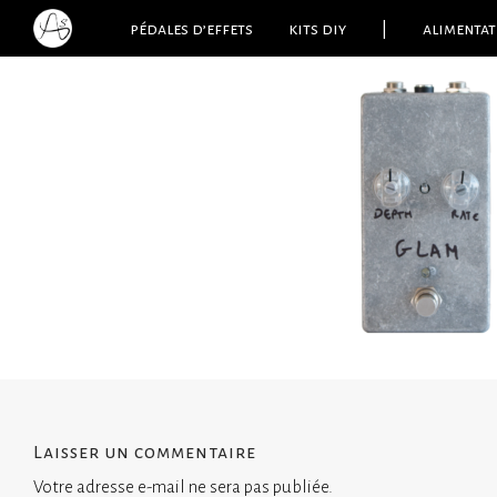
pédales d’effets
kits diy
|
alimentat
Laisser un commentaire
Votre adresse e-mail ne sera pas publiée.