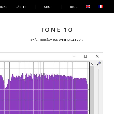
ions
câbles
|
shop
|
blog
tone 10
by
Arthur Samzun
on 31 juillet 2019