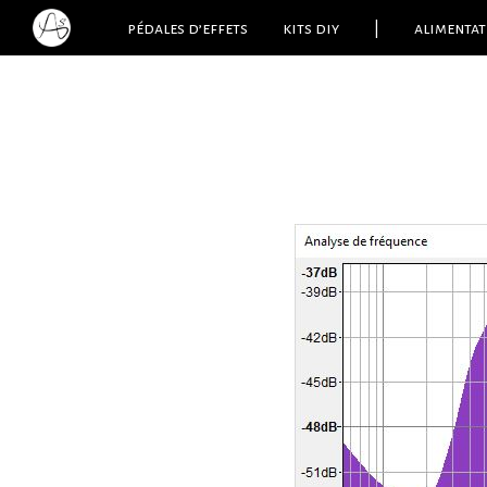
pédales d’effets
kits diy
|
alimentat