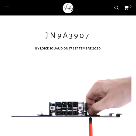
0
JN9A3907
by
Loick Jouaud
on 17 septembre 2020