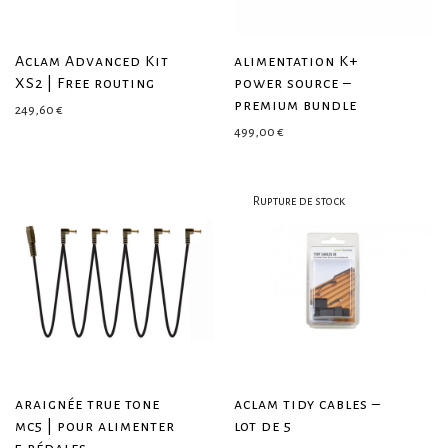
Aclam Advanced Kit
alimentation K+
XS2 | Free routing
power source –
premium bundle
249,60
€
499,00
€
araignée true tone
aclam tidy cables –
mc5 | pour alimenter
lot de 5
5 pédales