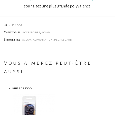
souhaitez une plus grande polyvalence.
UGS :
PB1007
Catégories :
accessoires
,
aclam
Étiquettes :
aclam
,
alimentation
,
pedalboard
Vous aimerez peut-être
aussi…