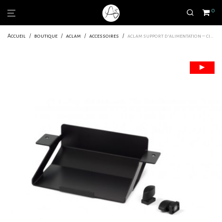
0
Accueil
/
boutique
/
aclam
/
accessoires
/
aclam support d’alimentation – cioks dc10/ac10