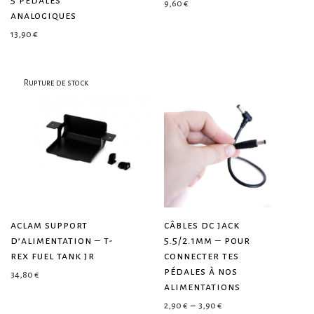
9,60
€
analogiques
13,90
€
aclam support
câbles dc jack
d’alimentation – t-
5.5/2.1mm – pour
rex fuel tank jr
connecter tes
pédales à nos
34,80
€
alimentations
Plage de prix : 2,90 € à 
2,90
€
–
3,90
€