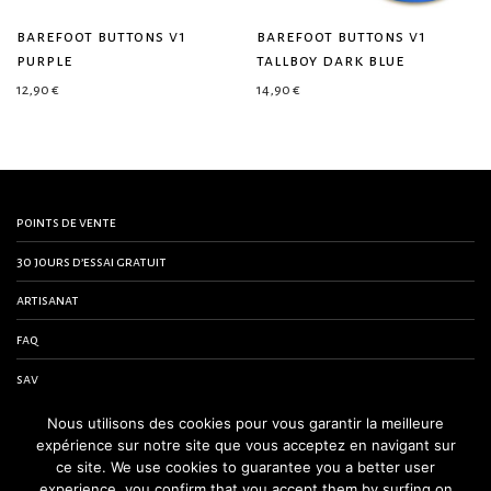
barefoot buttons v1
barefoot buttons v1
purple
tallboy dark blue
12,90
€
14,90
€
points de vente
30 jours d’essai gratuit
artisanat
faq
sav
contactez-nous
Nous utilisons des cookies pour vous garantir la meilleure
expérience sur notre site que vous acceptez en navigant sur
conditions générales de vente
ce site. We use cookies to guarantee you a better user
experience, you confirm that you accept them by surfing on