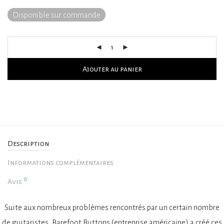
Disponible sur commande
Ajouter au panier
Description
Informations complémentaires
0
Avis
Suite aux nombreux problèmes rencontrés par un certain nombre
de guitaristes, Barefoot Buttons (entreprise américaine) a créé ces