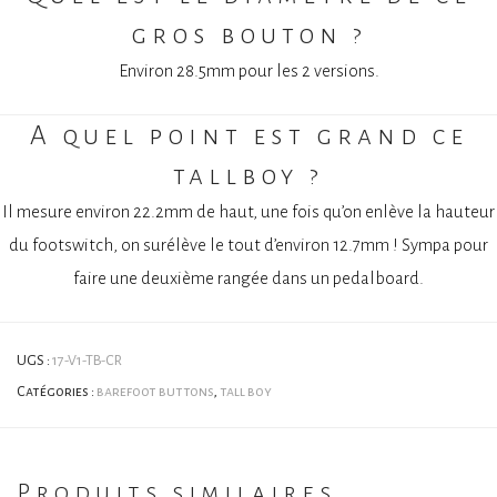
gros bouton ?
Environ 28.5mm pour les 2 versions.
A quel point est grand ce
tallboy ?
Il mesure environ 22.2mm de haut, une fois qu’on enlève la hauteur
du footswitch, on surélève le tout d’environ 12.7mm ! Sympa pour
faire une deuxième rangée dans un pedalboard.
UGS :
17-V1-TB-CR
Catégories :
barefoot buttons
,
tall boy
Produits similaires