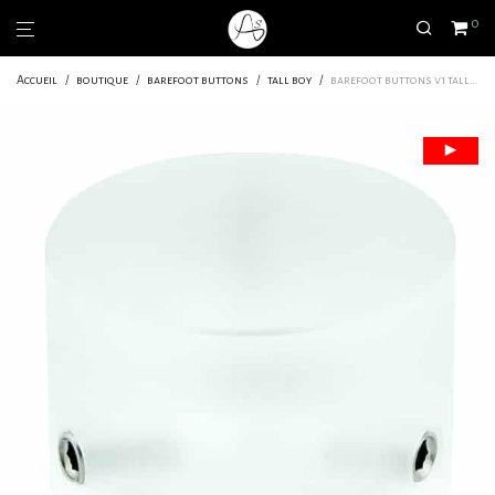
0
Accueil
/
boutique
/
barefoot buttons
/
tall boy
/
barefoot buttons v1 tallboy clear