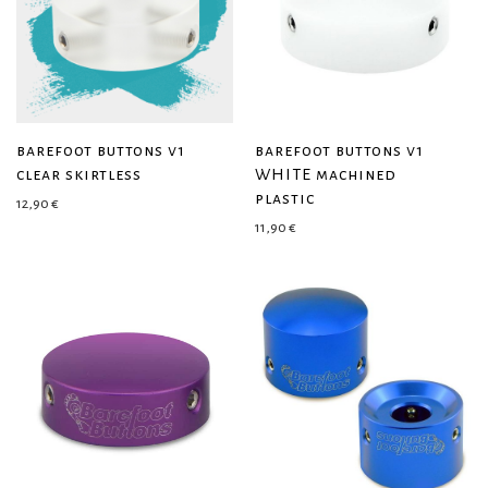
barefoot buttons v1
barefoot buttons v1
clear skirtless
WHITE machined
plastic
12,90
€
11,90
€