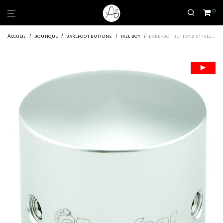
0
Accueil
/
boutique
/
barefoot buttons
/
tall boy
/
barefoot buttons v1 tallboy silver