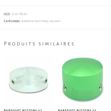
UGS :
17-V1-TB-SV
Catégories :
barefoot buttons
,
tall boy
Produits similaires
barefoot buttons v1
barefoot buttons v1