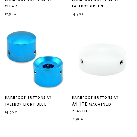
clear
tallboy green
12,90
€
14,90
€
barefoot buttons v1
barefoot buttons v1
tallboy light blue
WHITE machined
plastic
14,90
€
11,90
€