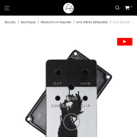
0
Accueil
/
boutique
/
produits fx teacher
/
kits pièces détachées
/
Ego Driver – kit boitier