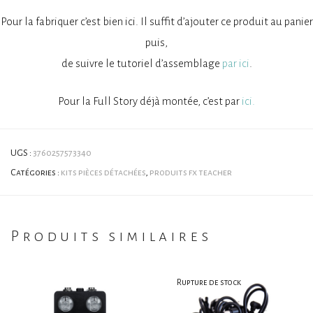
Pour la fabriquer c’est bien ici. Il suffit d’ajouter ce produit au panier
puis,
de suivre le tutoriel d’assemblage
par ici
.
Pour la Full Story déjà montée, c’est par
ici.
UGS :
3760257573340
Catégories :
kits pièces détachées
,
produits fx teacher
Produits similaires