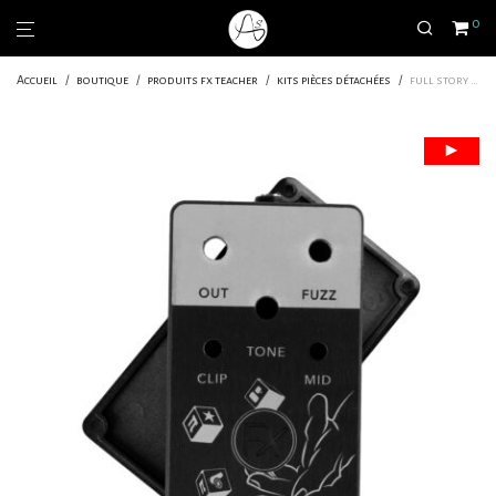
0
Accueil
/
boutique
/
produits fx teacher
/
kits pièces détachées
/
full story fx teacher – kit boitier