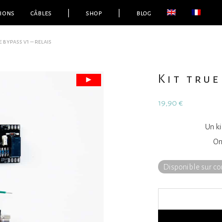
ions
câbles
|
shop
|
blog
e bypass v1 – relais
Kit true
19,90
€
Un ki
On
Disponible sur 