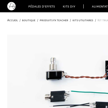
pédales d’effets
kits diy
|
alimentat
Accueil
/
boutique
/
produits fx teacher
/
kits utilitaires
/
Kit tru