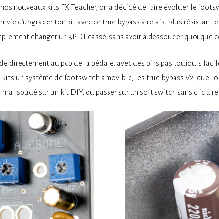
nos nouveaux kits FX Teacher, on a décidé de faire évoluer le foots
 envie d’upgrader ton kit avec ce true bypass à relais, plus résistant et 
plement changer un 3PDT cassé, sans avoir à dessouder quoi que ce
ude directement au pcb de la pédale, avec des pins pas toujours facil
kits un système de footswitch amovible, les true bypass V2, que l’o
al soudé sur un kit DIY, ou passer sur un soft switch sans clic à re