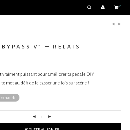
0
 bypass v1 – relais
t vraiment puissant pour améliorer ta pédale DIY
 te met au défi de le casser une fois sur scène !
commande
Ajouter au panier