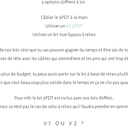
3 options s’offrent à toi :
Câbler le 3PDT à la main
Utiliser un
kit 3PDT
Utiliser un kit true bypass à relais
de nos kits c’est que tu vas pouvoir gagner du temps et être sûr de 
rises de tête avec les câbles qui s’emmêlent et les pins qui ont trop é
u plus de budget, tu peux aussi partir sur le kit à base de relais plut
st que c’est beaucoup plus solide dans le temps et ça ne clic pas quan
Pour info le kit 3PDT est inclus avec nos kits d’effets,
mais ce n’est pas le cas de celui à relais qu’il faudra prendre en option
v1 ou v2 ?