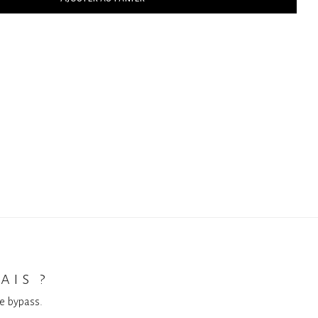
ais ?
ue bypass.