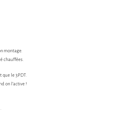
ton montage.
té chauffées.
ôt que le 3PDT.
d on l’active !
.