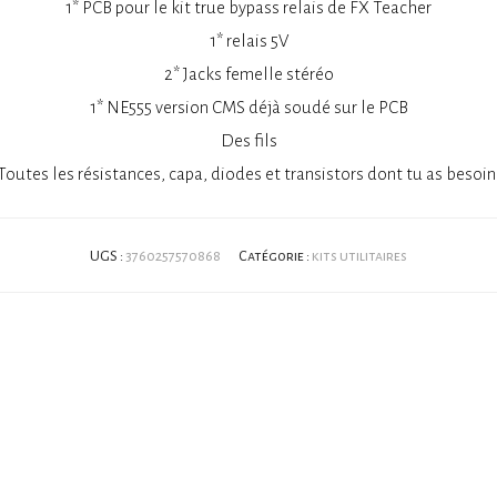
1* PCB pour le kit true bypass relais de FX Teacher
1* relais 5V
2* Jacks femelle stéréo
1* NE555 version CMS déjà soudé sur le PCB
Des fils
Toutes les résistances, capa, diodes et transistors dont tu as besoin
UGS :
3760257570868
Catégorie :
kits utilitaires