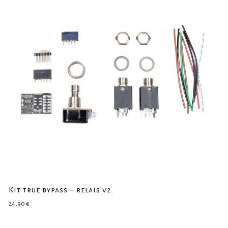
Kit true bypass – relais v2
24,90
€