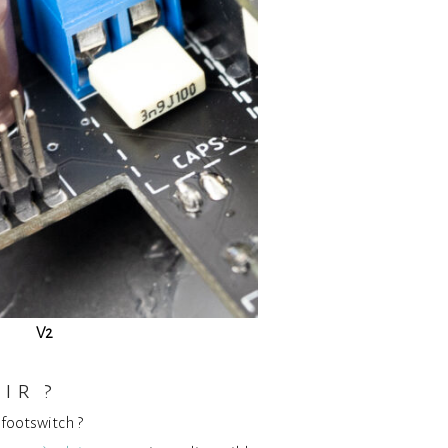
2
ir ?
 footswitch ?