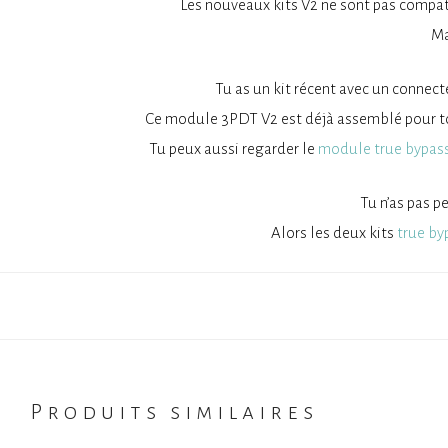
Les nouveaux kits V2 ne sont pas compat
Ma
Tu as un kit récent avec un connect
Ce module 3PDT V2 est déjà assemblé pour toi, 
Tu peux aussi regarder le
module true bypass 
Tu n’as pas pe
Alors les deux kits
true b
Produits similaires