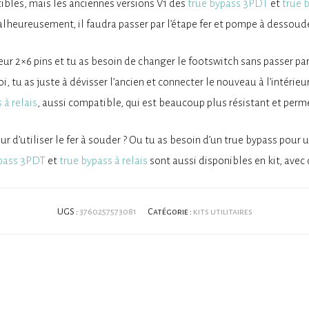
ibles, mais les anciennes versions V1 des
true bypass 3PDT
et
true b
lheureusement, il faudra passer par l’étape fer et pompe à dessoude
eur 2×6 pins et tu as besoin de changer le footswitch sans passer par 
tu as juste à dévisser l’ancien et connecter le nouveau à l’intérieu
à relais
, aussi compatible, qui est beaucoup plus résistant et permet
ur d’utiliser le fer à souder ? Ou tu as besoin d’un true bypass pour 
ypass 3PDT
et
true bypass à relais
sont aussi disponibles en kit, avec
UGS :
3760257573081
Catégorie :
kits utilitaires