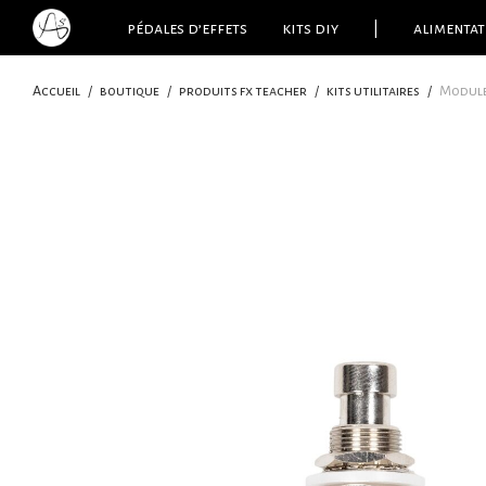
pédales d’effets
kits diy
|
alimentat
Accueil
/
boutique
/
produits fx teacher
/
kits utilitaires
/
Module 