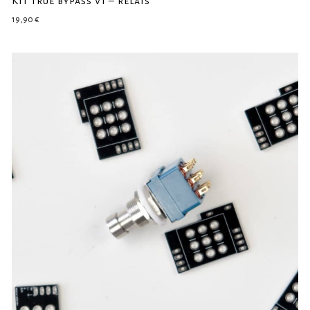
Kit true bypass v1 – relais
19,90
€