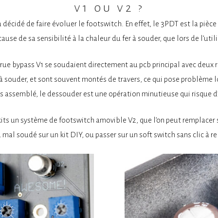
v1 ou v2 ?
décidé de faire évoluer le footswitch. En effet, le 3PDT est la pièce
use de sa sensibilité à la chaleur du fer à souder, que lors de l’utili
true bypass V1 se soudaient directement au pcb principal avec deux r
 à souder, et sont souvent montés de travers, ce qui pose problème lo
is assemblé, le dessouder est une opération minutieuse qui risque d
ts un système de footswitch amovible V2, que l’on peut remplacer s
al soudé sur un kit DIY, ou passer sur un soft switch sans clic à re