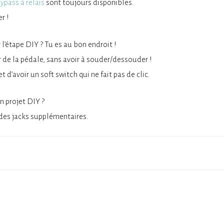
ypass à relais
sont toujours disponibles.
r !
l’étape DIY ? Tu es au bon endroit !
r de la pédale, sans avoir à souder/dessouder !
 d’avoir un soft switch qui ne fait pas de clic.
un projet DIY ?
 des jacks supplémentaires.