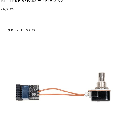
Kit true bypass – relais v2
24,90
€