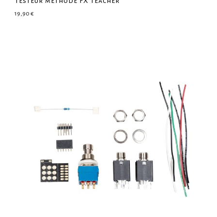
Testeur méthode FX teacher
19,90
€