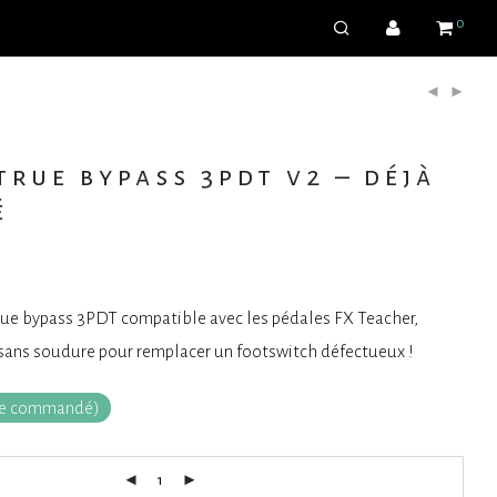
0
rue bypass 3pdt v2 – déjà
é
ue bypass 3PDT compatible avec les pédales FX Teacher,
sans soudure pour remplacer un footswitch défectueux !
tre commandé)