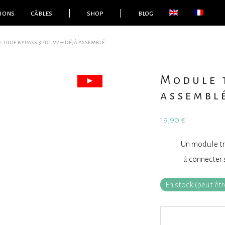
ions
câbles
|
shop
|
blog
true bypass 3pdt v2 – déjà assemblé
Module t
assembl
19,90
€
Un module tr
à connecter 
En stock (peut ê