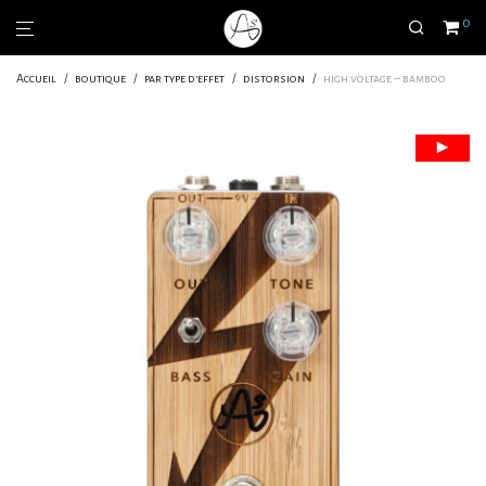
0
Accueil
/
boutique
/
par type d'effet
/
distorsion
/
high voltage – bamboo