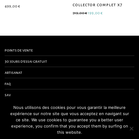
collector complet x7
499,00
€
Le prix initial était : 319,00 €.
Le prix actuel est : 1
319,00
€
199,00
€
points de vente
30 jours d’essai gratuit
artisanat
faq
sav
contactez-nous
Nous utilisons des cookies pour vous garantir la meilleure
expérience sur notre site que vous acceptez en navigant sur
conditions générales de vente
ce site. We use cookies to guarantee you a better user
experience, you confirm that you accept them by surfing on
mentions légales
this website.