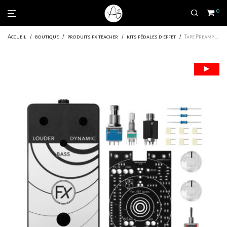
0
Accueil
/
boutique
/
produits fx teacher
/
kits pédales d'effet
/
Tape Preamp – kit complet