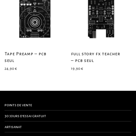
Tape Preamp – pcb
full story fx teacher
seul
– pcb seul
24,90
€
19,90
€
points de vente
30 jours d’essai gratuit
artisanat