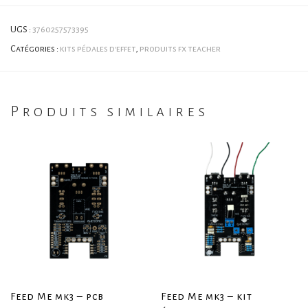
UGS :
3760257573395
Catégories :
kits pédales d'effet
,
produits fx teacher
Produits similaires
Feed Me mk3 – pcb
Feed Me mk3 – kit