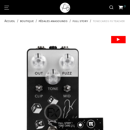
0
Accueil
/
boutique
/
pédales anasounds
/
full story
/
tone cards fx teacher