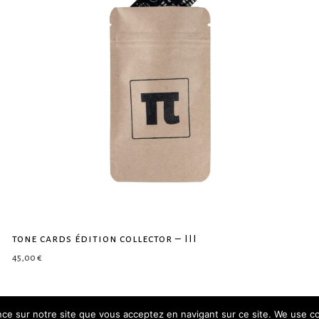
tone cards édition collector – III
45,00
€
ence sur notre site que vous acceptez en navigant sur ce site. We use c