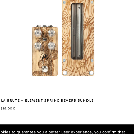
la brute – element spring reverb bundle
319,00
€
ookies to guarantee you a better user experience, you confirm that