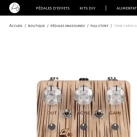
pédales d’effets
kits diy
|
alimentat
Accueil
/
boutique
/
pédales anasounds
/
full story
/
tone cards a