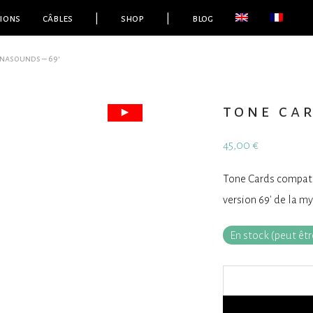
ions
câbles
|
shop
|
blog
nasounds – 69′
tone ca
45,00
€
Tone Cards compatib
version 69′ de la my
En stock (peut ê