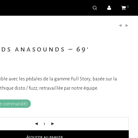
0
rds anasounds – 69′
le avec les pédales de la gamme Full Story, basée sur la
thique disto / fuzz, retravaillée par notre équipe.
tre commandé)
Ajouter au panier