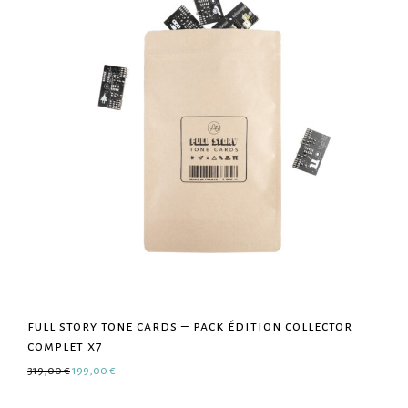
full story tone cards – pack édition collector
complet x7
Le prix initial était : 319,00 €.
Le prix actuel est : 199,00 €.
319,00
€
199,00
€