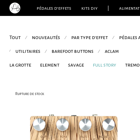
pédales d’effets
kits diy
|
alimentat
Tout
nouveautés
par type d'effet
pédales
⁄
⁄
⁄
utilitaires
barefoot buttons
aclam
⁄
⁄
⁄
la grotte
element
savage
full story
tremo