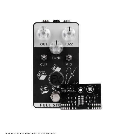
tone cards fx teacher