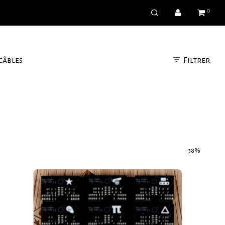
0
Filtrer
câbles
-
38
%