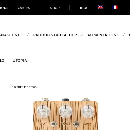
ions
câbles
|
shop
|
blog
 anasounds
produits fx teacher
alimentations
⁄
⁄
⁄
lo
utopia