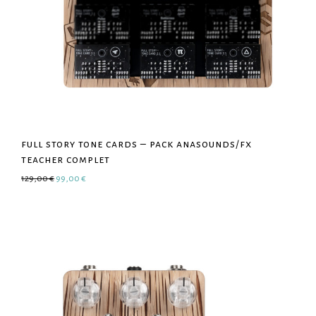
full story tone cards – pack anasounds/fx
teacher complet
Le prix initial était : 129,00 €.
Le prix actuel est : 99,00 €.
129,00
€
99,00
€