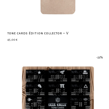
tone cards édition collector – V
45,00
€
-
23
%