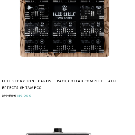
full story tone cards – pack collab complet – alh
effects & tampco
Le prix initial était : 239,60 €.
Le prix actuel est : 149,00 €.
239,60
€
149,00
€