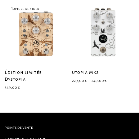
Édition limitée
Utopia Mk2
Dystopia
Plage de prix : 229
229,00
€
–
249,00
€
349,00
€
points de vente
30 jours d’essai gratuit