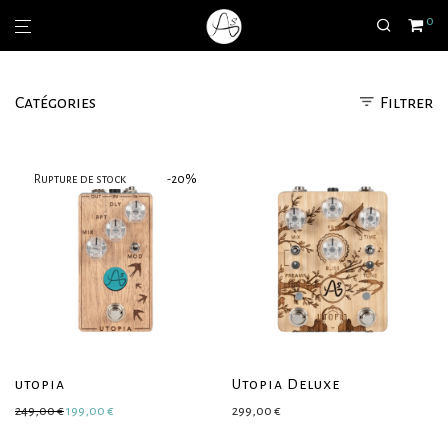
0
Catégories
Filtrer
-
20
%
utopia
Utopia Deluxe
Le prix initial était : 249,00 €.
Le prix actuel est : 199,00 €.
249,00
€
199,00
€
299,00
€