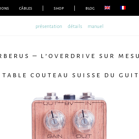
ions
câbles
|
shop
|
blog
présentation
détails
manuel
rberus – l’overdrive sur mes
itable couteau suisse du gui