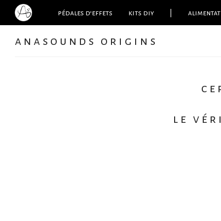
pédales d’effets
kits diy
|
alimentat
anasounds origins
ce
le vér