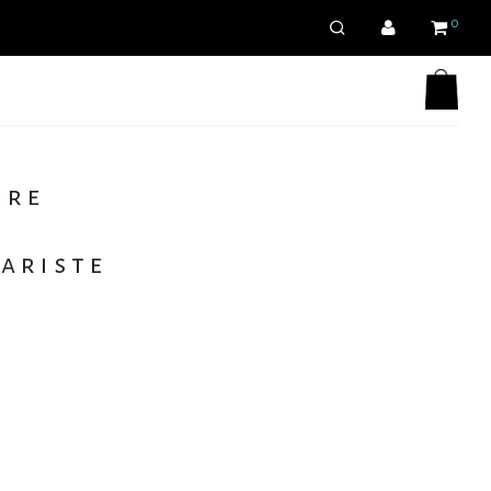
0
ure
tariste