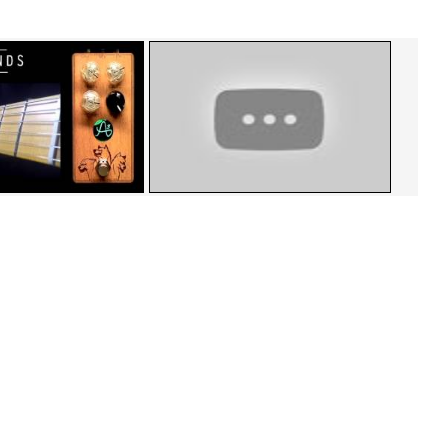
 hermans
just nick
tch Video
Watch Video